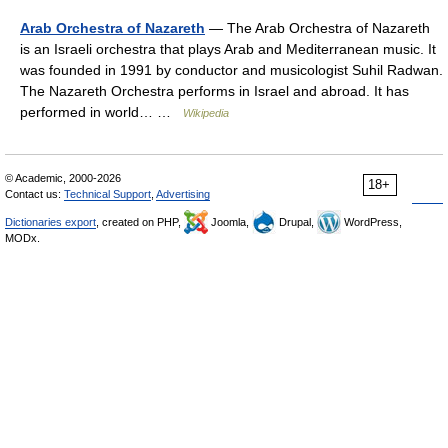
Arab Orchestra of Nazareth
— The Arab Orchestra of Nazareth
is an Israeli orchestra that plays Arab and Mediterranean music. It
was founded in 1991 by conductor and musicologist Suhil Radwan.
The Nazareth Orchestra performs in Israel and abroad. It has
performed in world… …
Wikipedia
© Academic, 2000-2026
18+
Contact us:
Technical Support
,
Advertising
Dictionaries export
, created on PHP,
Joomla,
Drupal,
WordPress,
MODx.