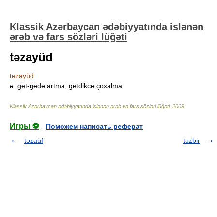
Klassik Azərbaycan ədəbiyyatında islənən
ərəb və fars sözləri lüğəti
təzayüd
təzayüd
ə.
get-gedə artma, getdikcə çoxalma
Klassik Azərbaycan ədəbiyyatında islənən ərəb və fars sözləri lüğəti
.
2009
.
Игры ⚽
Поможем написать реферат
təzaüf
təzbir