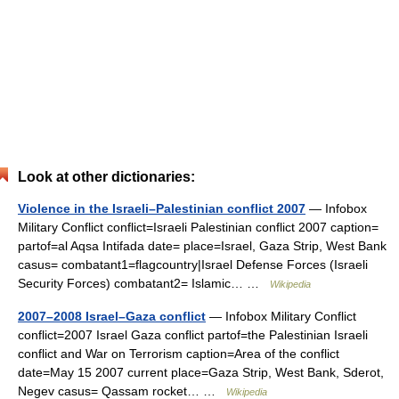
Look at other dictionaries:
Violence in the Israeli–Palestinian conflict 2007
— Infobox
Military Conflict conflict=Israeli Palestinian conflict 2007 caption=
partof=al Aqsa Intifada date= place=Israel, Gaza Strip, West Bank
casus= combatant1=flagcountry|Israel Defense Forces (Israeli
Security Forces) combatant2= Islamic… …
Wikipedia
2007–2008 Israel–Gaza conflict
— Infobox Military Conflict
conflict=2007 Israel Gaza conflict partof=the Palestinian Israeli
conflict and War on Terrorism caption=Area of the conflict
date=May 15 2007 current place=Gaza Strip, West Bank, Sderot,
Negev casus= Qassam rocket… …
Wikipedia