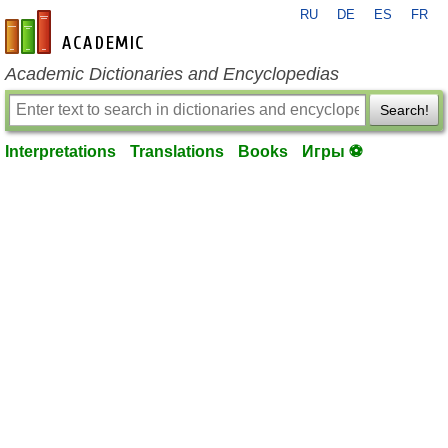
RU
DE
ES
FR
en-academic.com
Academic Dictionaries and Encyclopedias
Search!
Interpretations
Translations
Books
Игры ⚽